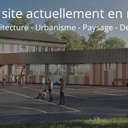
 site actuellement en
itecture - Urbanisme - Paysage - D